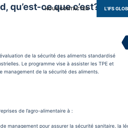
d, qu’est-ce que c’est?
NOUS CONTACTER
L’IFS GL
valuation de la sécurité des aliments standardisé
ustrielles. Le programme vise à assister les TPE et
e management de la sécurité des aliments.
eprises de l’agro-alimentaire à :
e management pour assurer la sécurité sanitaire, la léga