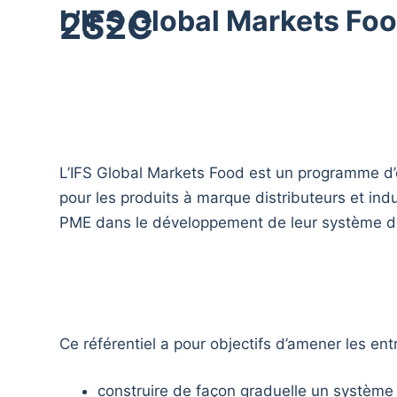
L’IFS Global Markets Foo
2S2C
P
a
s
s
e
r
a
L’IFS Global Markets Food est un programme d’é
u
pour les produits à marque distributeurs et ind
c
PME dans le développement de leur système d
o
n
t
e
Ce référentiel a pour objectifs d’amener les entr
n
u
construire de façon graduelle un système d