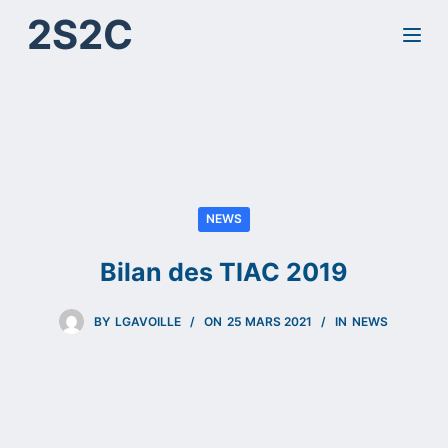
2S2C
P
a
s
s
e
r
a
u
NEWS
c
Bilan des TIAC 2019
o
n
BY
LGAVOILLE
ON
25 MARS 2021
IN
NEWS
t
e
n
u